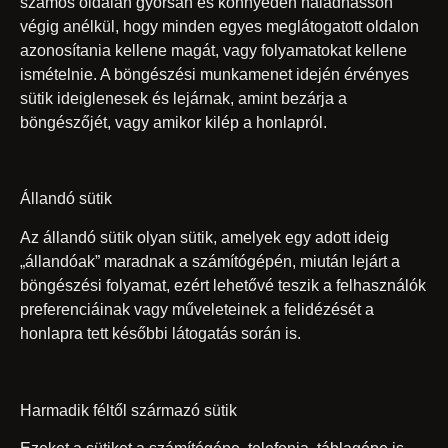
számos oldalán gyorsan és könnyedén haladhasson
végig anélkül, hogy minden egyes meglátogatott oldalon
azonosítania kellene magát, vagy folyamatokat kellene
ismételnie. A böngészési munkamenet idején érvényes
sütik ideiglenesek és lejárnak, amint bezárja a
böngészőjét, vagy amikor kilép a honlapról.
Állandó sütik
Az állandó sütik olyan sütik, amelyek egy adott ideig
„állandóak” maradnak a számítógépén, miután lejárt a
böngészési folyamat, ezért lehetővé teszik a felhasználók
preferenciáinak vagy műveleteinek a felidézését a
honlapra tett későbbi látogatás során is.
Harmadik féltől származó sütik