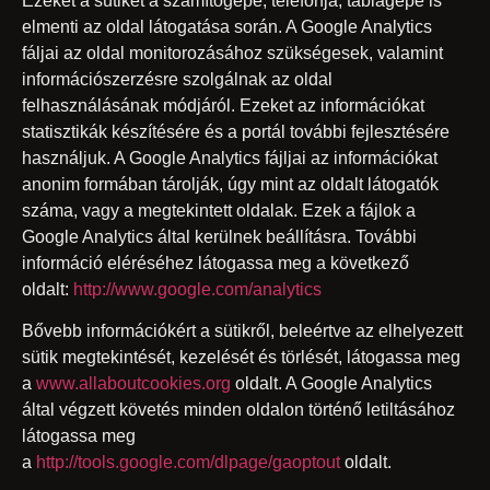
Ezeket a sütiket a számítógépe, telefonja, táblagépe is
elmenti az oldal látogatása során. A Google Analytics
fáljai az oldal monitorozásához szükségesek, valamint
információszerzésre szolgálnak az oldal
felhasználásának módjáról. Ezeket az információkat
statisztikák készítésére és a portál további fejlesztésére
használjuk. A Google Analytics fájljai az információkat
anonim formában tárolják, úgy mint az oldalt látogatók
száma, vagy a megtekintett oldalak. Ezek a fájlok a
Google Analytics által kerülnek beállításra. További
információ eléréséhez látogassa meg a következő
oldalt:
http://www.google.com/analytics
Bővebb információkért a sütikről, beleértve az elhelyezett
sütik megtekintését, kezelését és törlését, látogassa meg
a
www.allaboutcookies.org
oldalt. A Google Analytics
által végzett követés minden oldalon történő letiltásához
látogassa meg
a
http://tools.google.com/dlpage/gaoptout
oldalt.