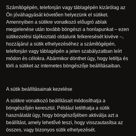
Számítógépén, telefonján vagy táblagépén kizárólag az
Ön jóváhagyását követően helyezünk el sütiket.
Amennyiben a sütikre vonatkozó előugró ablak
megjelenése után tovább böngészi a honlapunkat – ezen
sütikezelési tájékoztató oldalunk felkeresését kivéve –,
hozzájárul a sütik elhelyezéséhez a számítógépén,
telefonján vagy táblagépén a jelen szabályzatban leírt
módon és célokra. Abármikor dönthet úgy, hogy letiltja és
törli a sütiket az internetes böngészője beállításaiban.
A sütik beállításainak kezelése
A sütikre vonatkozó beállításait módosíthatja a
böngészőjén keresztül. Például letilthatja a sütik
használatát úgy, hogy böngészőjében aktiválja azt a
beállítást, amely lehetővé teszi, hogy visszautasítsa az
összes, vagy bizonyos sütik elhelyezését.