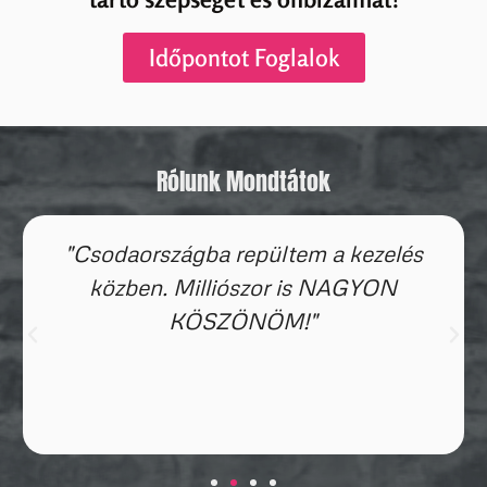
Időpontot Foglalok
Rólunk Mondtátok
"Csodaországba repültem a kezelés
közben. Milliószor is NAGYON
KÖSZÖNÖM!"