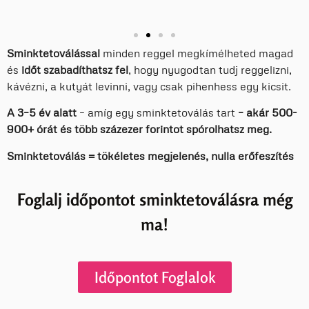
Sminktetoválással
minden reggel megkímélheted magad
és
időt szabadíthatsz fel
, hogy nyugodtan tudj reggelizni,
kávézni, a kutyát levinni, vagy csak pihenhess egy kicsit.
A 3–5 év alatt
– amíg egy sminktetoválás tart
– akár 500-
900+ órát és több százezer forintot spórolhatsz meg.
Sminktetoválás = tökéletes megjelenés, nulla erőfeszítés
Foglalj időpontot sminktetoválásra még
ma!
Időpontot Foglalok