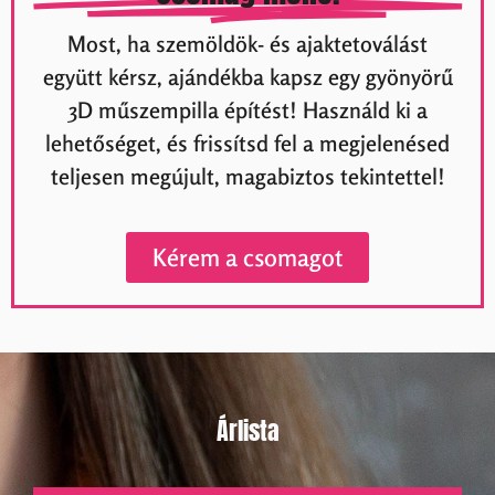
Most, ha szemöldök- és ajaktetoválást
együtt kérsz, ajándékba kapsz egy gyönyörű
3D műszempilla építést! Használd ki a
lehetőséget, és frissítsd fel a megjelenésed
teljesen megújult, magabiztos tekintettel!
Kérem a csomagot
Árlista