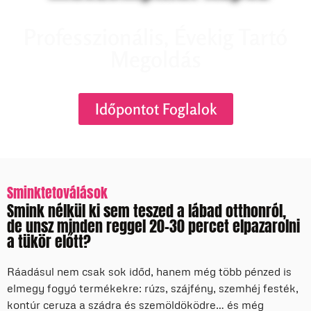
Professzionális, Évekig Tartó
Megoldás
Időpontot Foglalok
Sminktetoválások
Smink nélkül ki sem teszed a lábad otthonról,
de unsz minden reggel 20-30 percet elpazarolni
a tükör előtt?
Ráadásul nem csak sok időd, hanem még több pénzed is
elmegy fogyó termékekre: rúzs, szájfény, szemhéj festék,
kontúr ceruza a szádra és szemöldöködre… és még