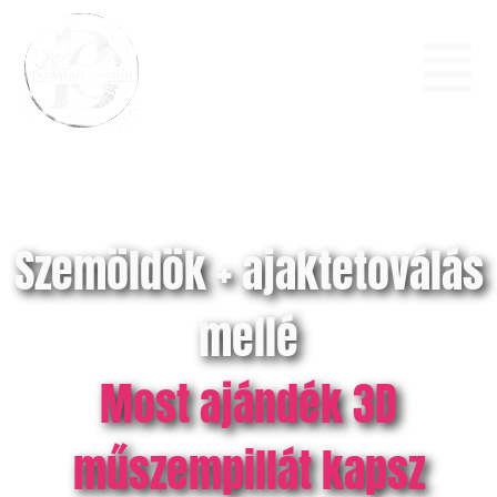
Szemöldök + ajaktetoválás
mellé
Most ajándék 3D
műszempillát kapsz