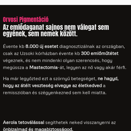
Orvosi Pigmentáció
Az emlődaganat sajnos nem válogat sem
egyének, sem nemek között.
Évente kb
8.000 új esetet
diagnosztizálnak az országban,
csak az Uzsoki kórházban évente kb
300 emlőműtétet
végeznek, és nem mindenki olyan szerencsés, hogy
megússza a
Mastectomia
-át, legyen az nő vagy akár férfi.
Ha már legyőzted ezt a szörnyű betegséget,
ne hagyd,
hogy az átélt veszteség elvegye az életkedved
a
remisszióban és szégyenkezned sem kell miatta.
Aerola tetoválással
segíthetek neked visszanyerni az
önbizalmad és magabiztosságod.