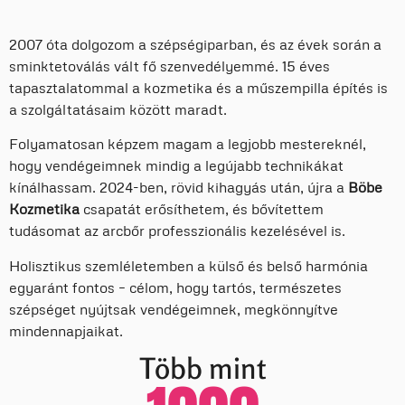
2007 óta dolgozom a szépségiparban, és az évek során a
sminktetoválás vált fő szenvedélyemmé. 15 éves
tapasztalatommal a kozmetika és a műszempilla építés is
a szolgáltatásaim között maradt.
Folyamatosan képzem magam a legjobb mestereknél,
hogy vendégeimnek mindig a legújabb technikákat
kínálhassam. 2024-ben, rövid kihagyás után, újra a
Böbe
Kozmetika
csapatát erősíthetem, és bővítettem
tudásomat az arcbőr professzionális kezelésével is.
Holisztikus szemléletemben a külső és belső harmónia
egyaránt fontos – célom, hogy tartós, természetes
szépséget nyújtsak vendégeimnek, megkönnyítve
mindennapjaikat.
Több mint