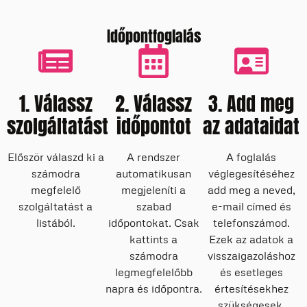
Időpontfoglalás
1. Válassz
2. Válassz
3. Add meg
szolgáltatást
időpontot
az adataidat
Először válaszd ki a
A rendszer
A foglalás
számodra
automatikusan
véglegesítéséhez
megfelelő
megjeleníti a
add meg a neved,
szolgáltatást a
szabad
e-mail címed és
listából.
időpontokat. Csak
telefonszámod.
kattints a
Ezek az adatok a
számodra
visszaigazoláshoz
legmegfelelőbb
és esetleges
napra és időpontra.
értesítésekhez
szükségesek.