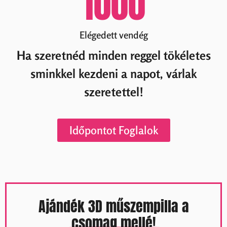
1000
Elégedett vendég
Ha szeretnéd minden reggel tökéletes
sminkkel kezdeni a napot, várlak
szeretettel!
Időpontot Foglalok
Ajándék 3D műszempilla a
csomag mellé!