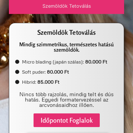
Szemöldök Tetoválás
Szemöldök Tetoválás
Mindig szimmetrikus, természetes hatású
szemöldök.
Micro blading (japán szálas):
80.000 Ft
Soft puder:
80.000 Ft
Hibrid:
85.000 Ft
Nincs több rajzolás, mindig telt és dús
hatás. Egyedi formatervezéssel az
arcvonásaidhoz illően.
Időpontot Foglalok