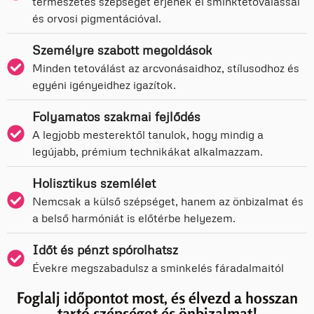
természetes szépséget érjenek el sminktetoválással
és orvosi pigmentációval.
Személyre szabott megoldások
Minden tetoválást az arcvonásaidhoz, stílusodhoz és
egyéni igényeidhez igazítok.
Folyamatos szakmai fejlődés
A legjobb mesterektől tanulok, hogy mindig a
legújabb, prémium technikákat alkalmazzam.
Holisztikus szemlélet
Nemcsak a külső szépséget, hanem az önbizalmat és
a belső harmóniát is előtérbe helyezem.
Időt és pénzt spórolhatsz
Évekre megszabadulsz a sminkelés fáradalmaitól
Foglalj időpontot most, és élvezd a hosszan
tartó szépséget és önbizalmat!